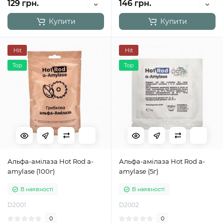
129 грн.
146 грн.
Купити
Купити
Hit
Hit
Top
Top
Альфа-амілаза Hot Rod a-
Альфа-амілаза Hot Rod a-
amylase (100г)
amylase (5г)
В наявності
В наявності
D2001
D2002
0
0