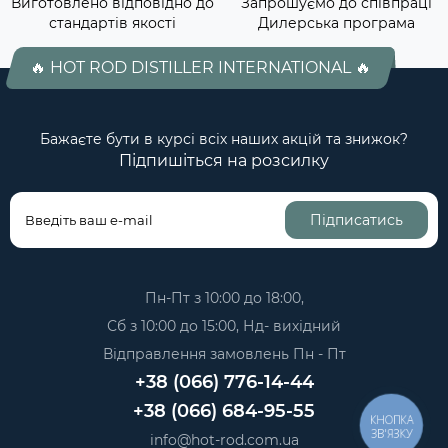
Виготовлено відповідно до
Запрошуємо до співпраці
стандартів якості
Дилерська програма
🔥 HOT ROD DISTILLER INTERNATIONAL 🔥
Бажаєте бути в курсі всіх наших акцій та знижок?
Підпишіться на розсилку
Підписатись
Пн-Пт з 10:00 до 18:00,
Сб з 10:00 до 15:00, Нд- вихідний
Відправлення замовлень Пн - Пт
+38 (066) 776-14-44
+38 (066) 684-95-55
КНОПКА
ЗВ'ЯЗКУ
info@hot-rod.com.ua