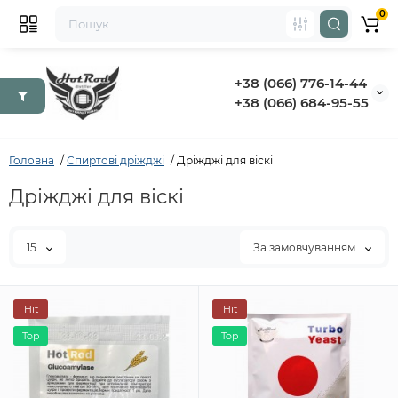
0
+38 (066) 776-14-44
‭+38 (066) 684-95-55‬
Головна
Спиртові дріжджі
Дріжджі для віскі
Дріжджі для віскі
15
За замовчуванням
Hit
Hit
Top
Top