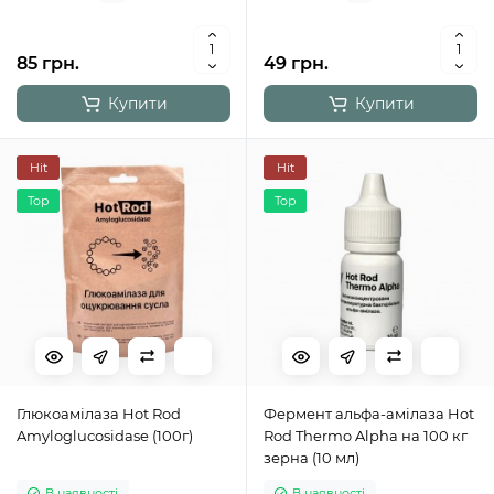
85 грн.
49 грн.
Купити
Купити
Hit
Hit
Top
Top
Глюкоамілаза Hot Rod
Фермент альфа-амілаза Hot
Amyloglucosidase (100г)
Rod Thermo Alpha на 100 кг
зерна (10 мл)
В наявності
В наявності