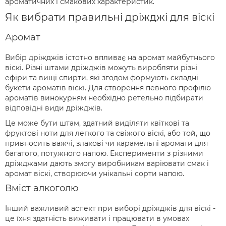
ароматичних і смакових характеристик.
Як вибрати правильні дріжджі для віскі
Аромат
Вибір дріжджів істотно впливає на аромат майбутнього
віскі. Різні штами дріжджів можуть виробляти різні
ефіри та вищі спирти, які згодом формують складні
букети ароматів віскі. Для створення певного профілю
ароматів винокурням необхідно ретельно підбирати
відповідні види дріжджів.
Це може бути штам, здатний виділяти квіткові та
фруктові ноти для легкого та свіжого віскі, або той, що
привносить важчі, злакові чи карамельні аромати для
багатого, потужного напою. Експерименти з різними
дріжджами дають змогу виробникам варіювати смак і
аромат віскі, створюючи унікальні сорти напою.
Вміст алкоголю
Інший важливий аспект при виборі дріжджів для віскі -
це їхня здатність виживати і працювати в умовах