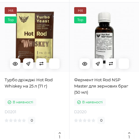
Hit
Hit
Top
Top
Турбо дріжджі Hot Rod
Фермент Hot Rod NSP
Whiskey на 25 л (71 г)
Master для зернових браг
(50 мл)
В наявності
В наявності
D0201
D2020
0
0