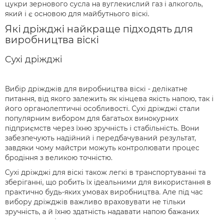
цукри зернового сусла на вуглекислий газ і алкоголь,
який і є основою для майбутнього віскі.
Які дріжджі найкраще підходять для
виробництва віскі
Сухі дріжджі
Вибір дріжджів для виробництва віскі - делікатне
питання, від якого залежить як кінцева якість напою, так і
його органолептичні особливості. Сухі дріжджі стали
популярним вибором для багатьох винокурних
підприємств через їхню зручність і стабільність. Вони
забезпечують надійний і передбачуваний результат,
завдяки чому майстри можуть контролювати процес
бродіння з великою точністю.
Сухі дріжджі для віскі також легкі в транспортуванні та
зберіганні, що робить їх ідеальними для використання в
практично будь-яких умовах виробництва. Але під час
вибору дріжджів важливо враховувати не тільки
зручність, а й їхню здатність надавати напою бажаних