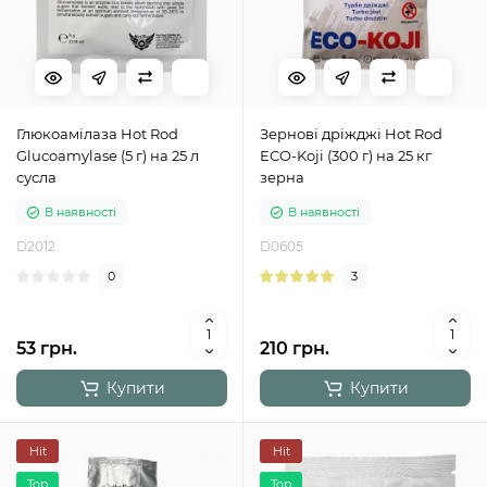
Глюкоамілаза Hot Rod
Зернові дріжджі Hot Rod
Glucoamylase (5 г) на 25 л
ECO-Koji (300 г) на 25 кг
сусла
зерна
В наявності
В наявності
D2012
D0605
0
3
53 грн.
210 грн.
Купити
Купити
Hit
Hit
Top
Top