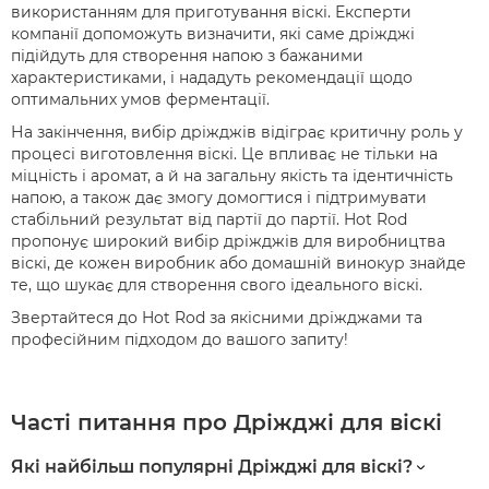
використанням для приготування віскі. Експерти
компанії допоможуть визначити, які саме дріжджі
підійдуть для створення напою з бажаними
характеристиками, і нададуть рекомендації щодо
оптимальних умов ферментації.
На закінчення, вибір дріжджів відіграє критичну роль у
процесі виготовлення віскі. Це впливає не тільки на
міцність і аромат, а й на загальну якість та ідентичність
напою, а також дає змогу домогтися і підтримувати
стабільний результат від партії до партії. Hot Rod
пропонує широкий вибір дріжджів для виробництва
віскі, де кожен виробник або домашній винокур знайде
те, що шукає для створення свого ідеального віскі.
Звертайтеся до Hot Rod за якісними дріжджами та
професійним підходом до вашого запиту!
Чacті питaння пpo Дріжджі для віскі
Які найбільш популярні Дріжджі для віскі?