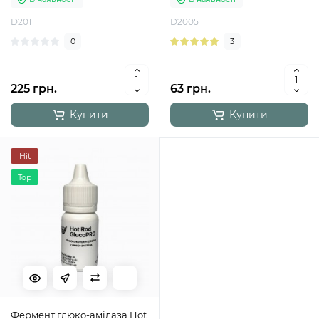
D2011
D2005
0
3
225 грн.
63 грн.
Купити
Купити
Hit
Top
Фермент глюко-амілаза Hot