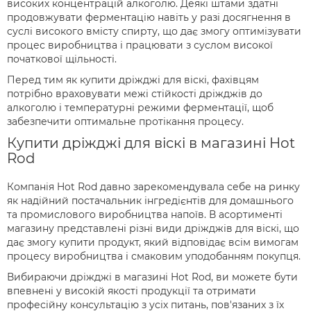
високих концентрацій алкоголю. Деякі штами здатні
продовжувати ферментацію навіть у разі досягнення в
суслі високого вмісту спирту, що дає змогу оптимізувати
процес виробництва і працювати з суслом високої
початкової щільності.
Перед тим як купити дріжджі для віскі, фахівцям
потрібно враховувати межі стійкості дріжджів до
алкоголю і температурні режими ферментації, щоб
забезпечити оптимальне протікання процесу.
Купити дріжджі для віскі в магазині Hot
Rod
Компанія Hot Rod давно зарекомендувала себе на ринку
як надійний постачальник інгредієнтів для домашнього
та промислового виробництва напоїв. В асортименті
магазину представлені різні види дріжджів для віскі, що
дає змогу купити продукт, який відповідає всім вимогам
процесу виробництва і смаковим уподобанням покупця.
Вибираючи дріжджі в магазині Hot Rod, ви можете бути
впевнені у високій якості продукції та отримати
професійну консультацію з усіх питань, пов'язаних з їх