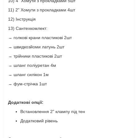
10) 4" Хомути з прокладками 5шт
11) 2" Хомути з прокладками 4шт
12) Інструкція
13) Сантехкомлект:
→ голкові крани пластикові 2шт
→ швидкозйоми латунь 2шт
→ трійники пластикові 2шт
→ шланг поліуретан 4м
→ шланг силікон 1м
→ фум-стрічка 1шт
Додаткові опції:
Встановлення 2" клампу під тен
Додатковий рівень