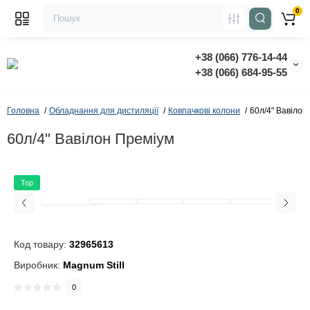
0
+38 (066) 776-14-44
‭+38 (066) 684-95-55‬
Головна
Обладнання для дистиляції
Ковпачкові колони
60л/4" Вавілон
60л/4" Вавілон Преміум
Top
Код товару:
32965613
Виробник:
Magnum Still
0