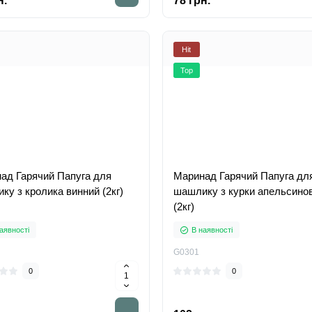
н.
78 грн.
Hit
Top
ад Гарячий Папуга для
Маринад Гарячий Папуга дл
ку з кролика винний (2кг)
шашлику з курки апельсино
(2кг)
аявності
В наявності
G0301
0
0