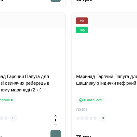
Hit
Top
ад Гарячий Папуга для
Маринад Гарячий Папуга дл
 зі свинячих реберець в
шашлику з індички кефірний 
ому маринаді (2 кг)
аявності
В наявності
G0401
0
0