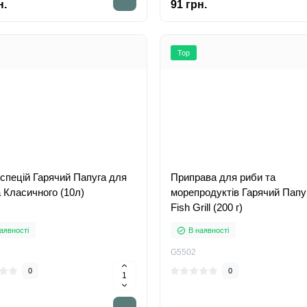
н.
91 грн.
Top
 спецій Гарячий Папуга для
Приправа для риби та
 Класичного (10л)
морепродуктів Гарячий Папу
Fish Grill (200 г)
аявності
В наявності
G5502
0
0