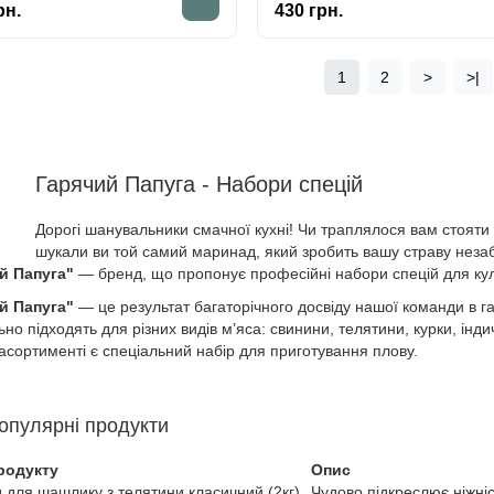
рн.
430 грн.
1
2
>
>|
Гарячий Папуга - Набори спецій
Дорогі шанувальники смачної кухні! Чи траплялося вам стоят
шукали ви той самий маринад, який зробить вашу страву неза
й Папуга"
— бренд, що пропонує професійні набори спецій для кулі
й Папуга"
— це результат багаторічного досвіду нашої команди в га
льно підходять для різних видів м’яса: свинини, телятини, курки, інди
сортименті є спеціальний набір для приготування плову.
опулярні продукти
родукту
Опис
для шашлику з телятини класичний (2кг)
Чудово підкреслює ніжніс