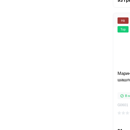
93 гр
Hit
Top
Марин
шашли
В н
G0601