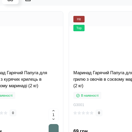
Hit
Top
ад Гарячий Папуга для
Маринад Гарячий Папуга дл
 з курячих крилець в
грилю з овочів в соєвому ма
му маринаді (2 кг)
(2 кг)
аявності
В наявності
G3001
0
0
н.
69 грн.