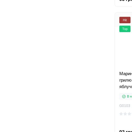
Hit
Top
Марин
грилю
яблучн
В н
G0103