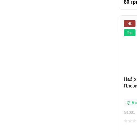
80 гр
Hit
Top
Набір
Плова
В н
G1001