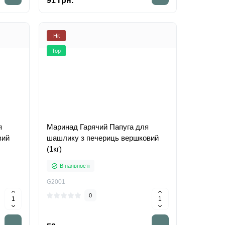
91 грн.
Hit
Top
я
Маринад Гарячий Папуга для
вий
шашлику з печериць вершковий
(1кг)
В наявності
G2001
0