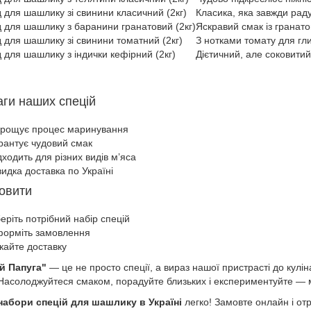
для шашлику зі свинини класичний (2кг)
Класика, яка завжди рад
для шашлику з баранини гранатовий (2кг)
Яскравий смак із гранат
для шашлику зі свинини томатний (2кг)
З нотками томату для гл
для шашлику з індички кефірний (2кг)
Дієтичний, але соковитий
ги наших спецій
рощує процес маринування
рантує чудовий смак
дходить для різних видів м’яса
идка доставка по Україні
овити
еріть потрібний набір спецій
орміть замовлення
кайте доставку
й Папуга"
— це не просто спеції, а вираз нашої пристрасті до кулі
Насолоджуйтеся смаком, порадуйте близьких і експериментуйте — 
набори спецій для шашлику в Україні
легко! Замовте онлайн і отр