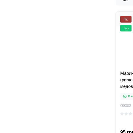
Hit
Top
Марин
грилю
медово
В н
G0302
95 гр