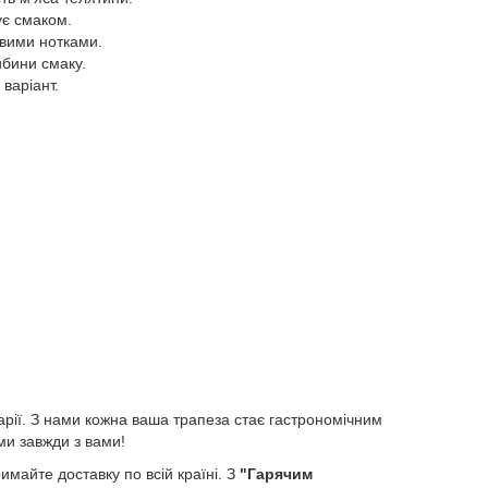
ує смаком.
овими нотками.
ибини смаку.
 варіант.
нарії. З нами кожна ваша трапеза стає гастрономічним
ми завжди з вами!
имайте доставку по всій країні. З
"Гарячим