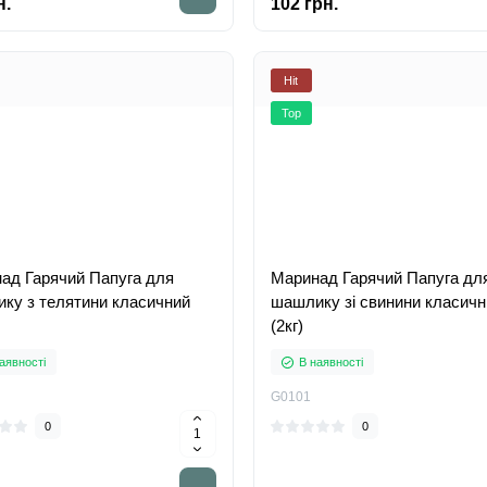
н.
102 грн.
Hit
Top
ад Гарячий Папуга для
Маринад Гарячий Папуга дл
ку з телятини класичний
шашлику зі свинини класичн
(2кг)
аявності
В наявності
G0101
0
0