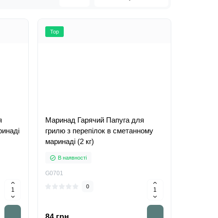
Top
я
Маринад Гарячий Папуга для
ринаді
грилю з перепілок в сметанному
маринаді (2 кг)
В наявності
G0701
0
84 грн.