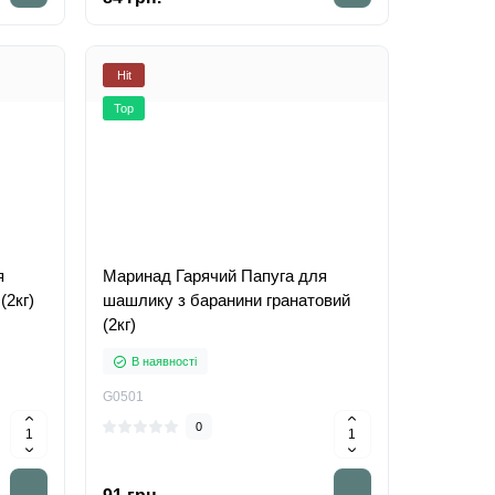
Hit
Top
я
Маринад Гарячий Папуга для
(2кг)
шашлику з баранини гранатовий
(2кг)
В наявності
G0501
0