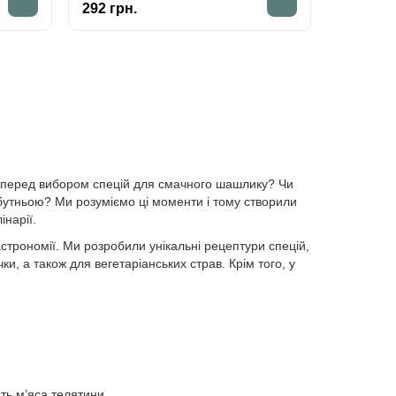
292 грн.
и перед вибором спецій для смачного шашлику? Чи
бутньою? Ми розуміємо ці моменти і тому створили
нарії.
строномії. Ми розробили унікальні рецептури спецій,
чки, а також для вегетаріанських страв. Крім того, у
ть м’яса телятини.