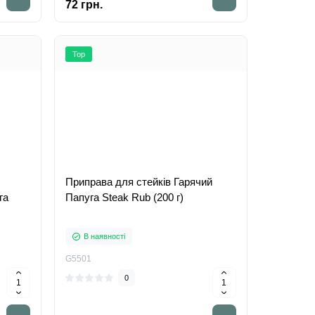
72 грн.
Top
Приправа для стейків Гарячий
га
Папуга Steak Rub (200 г)
В наявності
G5501
0