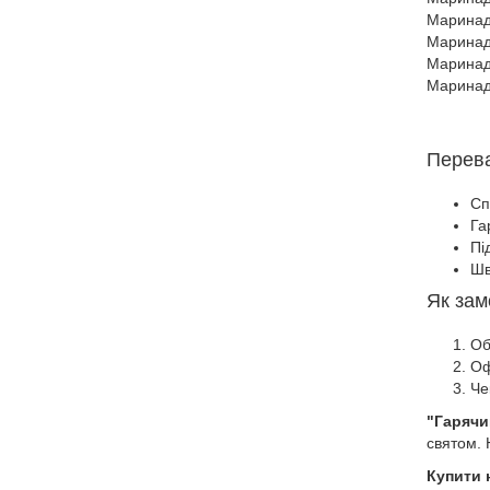
Маринад 
Маринад 
Маринад 
Маринад 
Перева
Сп
Га
Пі
Шв
Як зам
Об
Оф
Че
"Гарячи
святом. 
Купити 