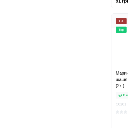
91 гр
Hit
Top
Марин
шашли
(2кг)
В н
G0201