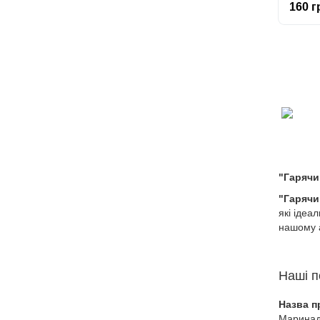
160 г
"Гарячи
"Гарячи
які ідеа
нашому а
Наші п
Назва п
Маринад 