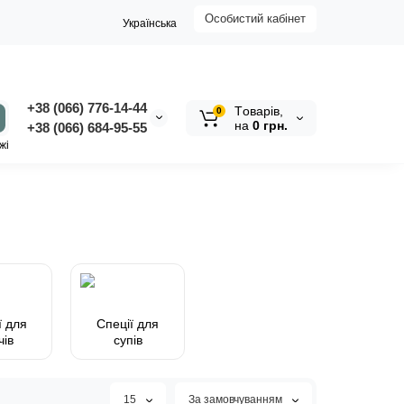
Особистий кабінет
Українська
+38 (066) 776-14-44
Tоварів,
0
на
0 грн.
‭+38 (066) 684-95-55‬
жі
ї для
Спеції для
чів
супів
15
За замовчуванням