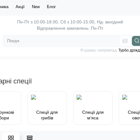
ника
Акції
New
Блог
Пн-Пт з 10:00-18:00, 
Відправлення замовлень: Пн-Пт
Я шукаю, наприклад,
Турбо дріжд
арні спеції
рункові
Спеції для
Спеції для
Спеці
бори
грибів
мʼяса
ово