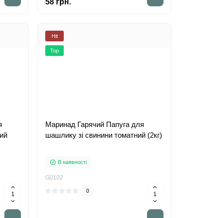
58 грн.
Hit
Top
я
Маринад Гарячий Папуга для
ий
шашлику зі свинини томатний (2кг)
В наявності
G0102
0