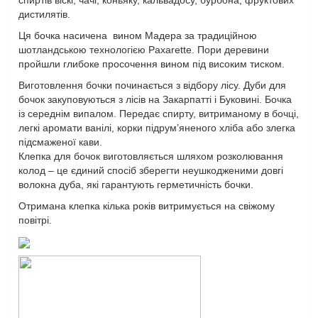
спиртів віскі, чачі, коньяку, кальвадосу, бурбона, фруктових
дистилятів.
Ця бочка насичена вином Мадера за традиційною
шотландською технологією Paxarette. Пори деревини
пройшли глибоке просочення вином під високим тиском.
Виготовлення бочки починається з відбору лісу. Дуби для
бочок закуповуються з лісів на Закарпатті і Буковині. Бочка
із середнім випалом. Передає спирту, витриманому в бочці,
легкі аромати ванілі, корки підрум’яненого хліба або злегка
підсмаженої кави.
Клепка для бочок виготовляється шляхом розколювання
колод – це єдиний спосіб зберегти неушкодженими довгі
волокна дуба, які гарантують герметичність бочки.
Отримана клепка кілька років витримується на свіжому
повітрі.