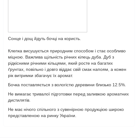
Сонце і дощ йдуть бочці на користь.
Клепка висушується природним способом і стає особливо
міцною. Важлива щільність річних кілець дуба. Дуб з
рідкісними річними кільцями, який росте на багатих
ґрунтах, повільно і довго віддає свій смак напоям, а кожен
рік витримки збагачує їх аромат.
Бочка поставляється з вологістю деревини близько 12.5%.
Не вимагає тривалої підготовки перед заливкою ароматних
дистилятів.
Не має нічого спільного з сувенірною продукцією широко
представленою на ринку України.