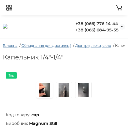
+38 (066) 776-14-44
‭+38 (066) 684-95-55‬
Головна
Обладнання для дистиляції
Діоптри, люки, скло
Капельн
Капельник 1/4"-1/4"
Top
Код товару:
cap
Виробник:
Magnum Still