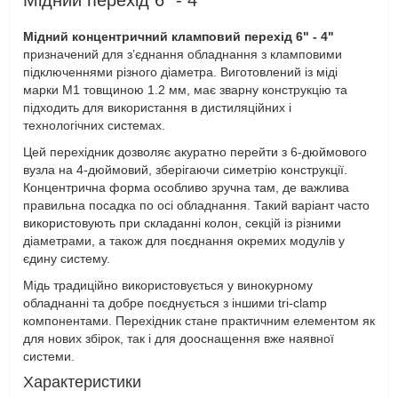
Мідний перехід 6" - 4"
Мідний концентричний кламповий перехід 6" - 4"
призначений для з’єднання обладнання з кламповими
підключеннями різного діаметра. Виготовлений із міді
марки М1 товщиною 1.2 мм, має зварну конструкцію та
підходить для використання в дистиляційних і
технологічних системах.
Цей перехідник дозволяє акуратно перейти з 6-дюймового
вузла на 4-дюймовий, зберігаючи симетрію конструкції.
Концентрична форма особливо зручна там, де важлива
правильна посадка по осі обладнання. Такий варіант часто
використовують при складанні колон, секцій із різними
діаметрами, а також для поєднання окремих модулів у
єдину систему.
Мідь традиційно використовується у винокурному
обладнанні та добре поєднується з іншими tri-clamp
компонентами. Перехідник стане практичним елементом як
для нових збірок, так і для дооснащення вже наявної
системи.
Характеристики