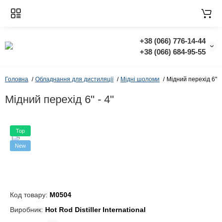
+38 (066) 776-14-44
‭+38 (066) 684-95-55‬
Головна
Обладнання для дистиляції
Мідні шоломи
Мідний перехід 6" - 
Мідний перехід 6" - 4"
Top
New
Код товару:
M0504
Виробник:
Hot Rod Distiller International