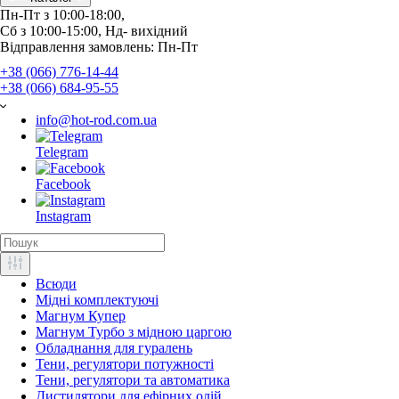
Пн-Пт з 10:00-18:00, 
Відправлення замовлень: Пн-Пт
+38 (066) 776-14-44
‭+38 (066) 684-95-55‬
info@hot-rod.com.ua
Telegram
Facebook
Instagram
Всюди
Мідні комплектуючі
Магнум Купер
Магнум Турбо з мідною царгою
Обладнання для гуралень
Тени, регулятори потужності
Тени, регулятори та автоматика
Дистилятори для ефірних олій