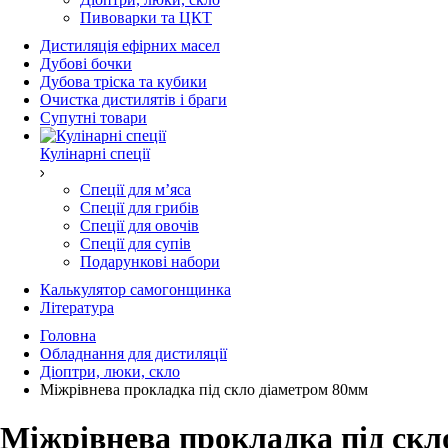
Пивоварки та ЦКТ
Дистиляція ефірних масел
Дубові бочки
Дубова тріска та кубики
Очистка дистилятів і браги
Супутні товари
Кулінарні спеції
Спеції для мʼяса
Спеції для грибів
Спеції для овочів
Спеції для супів
Подарункові набори
Калькулятор самогонщинка
Література
Головна
Обладнання для дистиляції
Діоптри, люки, скло
Міжрівнева прокладка під скло діаметром 80мм
Міжрівнева прокладка під скл