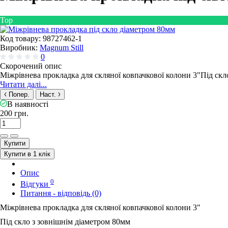
Top
Код товару:
98727462-1
Виробник:
Magnum Still
0
Скорочений опис
Міжрівнева прокладка для скляної ковпачкової колони 3"Під скл
Читати далі...
Попер.
Наст.
В наявності
200 грн.
Купити
Купити в 1 клік
Опис
0
Відгуки
Питання - відповідь (0)
Міжрівнева прокладка для скляної ковпачкової колони 3"
Під скло з зовнішнім діаметром 80мм