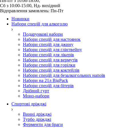
Пн-Пт з 10:00-18:00, 
Відправлення замовлень: Пн-Пт
Новинки
Набори спецій для алкоголю
Подарункові набори
Набори спецій для настоянок
Набори спецій для джину
Набори спецій для глінтвейну
Набори спецій для лікерів
Набори спецій для вермутів
Набори спецій для горілки
Набори спецій для коктейлів
Набори спецій для безалкогольних напоїв
Набори на 21л BigPack
Набори спецій для бітерів
Дрібний гурт
Моно-набори
Спиртові дріжджі
Винні дріжджі
Турбо дріжджі
Ферменти для браги