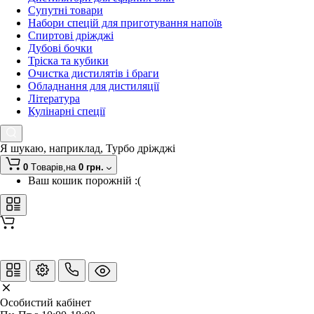
Супутні товари
Набори спецій для приготування напоїв
Спиртові дріжджі
Дубові бочки
Тріска та кубики
Очистка дистилятів і браги
Обладнання для дистиляції
Література
Кулінарні спеції
Я шукаю, наприклад,
Турбо дріжджі
0
Tоварів,
на
0 грн.
Ваш кошик порожній :(
Особистий кабінет