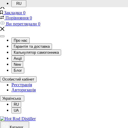
RU
Закладки
0
Порівняння
0
Ви переглядали
0
Про нас
Гарантія та доставка
Калькулятор самогонника
Акції
New
Блог
Особистий кабінет
Реєстрація
Авторизація
Українська
RU
UA
Каталог