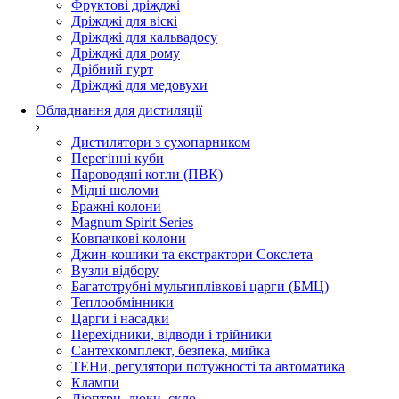
Фруктові дріжджі
Дріжджі для віскі
Дріжджі для кальвадосу
Дріжджі для рому
Дрібний гурт
Дріжджі для медовухи
Обладнання для дистиляції
Дистилятори з сухопарником
Перегінні куби
Пароводяні котли (ПВК)
Мідні шоломи
Бражні колони
Magnum Spirit Series
Ковпачкові колони
Джин-кошики та екстрактори Сокслета
Вузли відбору
Багатотрубні мультиплівкові царги (БМЦ)
Теплообмінники
Царги і насадки
Перехідники, відводи і трійники
Сантехкомплект, безпека, мийка
ТЕНи, регулятори потужності та автоматика
Клампи
Діоптри, люки, скло