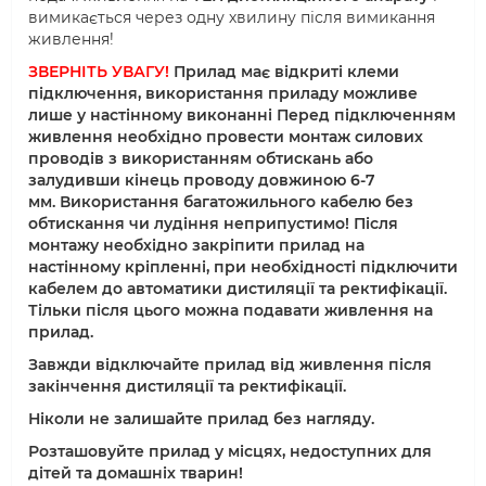
вимикається через одну хвилину після вимикання
живлення!
ЗВЕРНІТЬ УВАГУ!
Прилад має відкриті клеми
підключення, використання приладу можливе
лише у настінному виконанні Перед підключенням
живлення необхідно провести монтаж силових
проводів з використанням обтискань або
залудив
ши кінець проводу довжиною 6-7
мм.
Використання багатожильного кабелю без
обтискання чи лудіння неприпустимо! Після
монтажу необхідно закріпити прилад на
настінному кріпленні, при необхідності підключити
кабелем до автоматики дистиляції та ректифікації.
Тільки після цього можна подавати
живлення на
прилад.
Завжди відключайте прилад від живлення після
закінчення дистиляції та ректифікації.
Ніколи не залишайте прилад без нагляду.
Розташовуйте прилад у місцях,
недоступних для
діт
ей та домашні
х тварин!