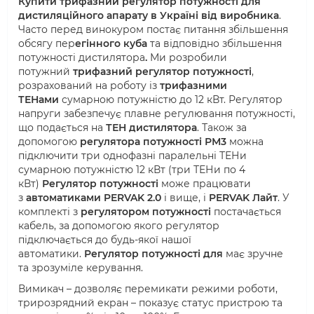
Купити трифазний регулятор потужності для
дистиляційного апарату в Україні від виробника
.
Часто перед винокуром постає питання збільшення
обсягу пер
егінного куба
та відповідно збільшення
потужності дистилятора
.
Ми розробили
потужний
трифазний регулятор потужності
,
розрахований на роботу із
трифазними
ТЕНами
сумарною потужністю до 12 кВт. Регулятор
напруги забезпечує плавне регулювання потужності,
що подається на
ТЕН дистилятора
. Також за
допомогою
регулятора потужності РМ3
можна
підключити три однофазні паралельні ТЕНи
сумарною потужністю 12 кВт (три ТЕНи по 4
кВт)
Регулятор потужності
може працювати
з
автоматиками PERVAK 2.0
і вище, і
PERVAK Лайт
. У
комплекті з
регулятором потужності
постачається
кабель, за допомогою якого регулятор
підключається до будь-якої нашої
автоматики.
Регулятор потужності для
має зручне
та зрозуміле керування.
Вимикач – дозволяє перемикати режими роботи,
трирозрядний екран – показує статус пристрою та