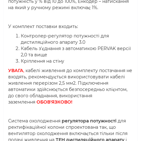
потужність у % від 10 до 100%, Енкодер – натискання
на який у ручному режимі включає 1%.
У комплект поставки входить:
Контролер-регулятор потужності для
дистиляційного апарату 3.0
Кабель з'єднання з автоматикою PERVAK версії
2,0 та вище
Кріплення на стіну
УВАГА
,
кабелі живлення до комплекту постачання не
входять, рекомендується використовувати кабелі
живлення перерізом 2,5 мм2. Підключення
автоматики здійснюється безпосередньо клієнтом,
до свого обладнання, використання
заземлення
ОБОВ'ЯЗКОВО!
Система охолодження
регулятора потужності
для
ректифікаційної колони спроектована так, що
вентилятор охолодження включається тільки після
подачі живлення на
ТЕН дистиляційного апарату
і