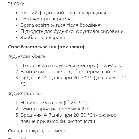
та соку.
Чистий фруктовий профіль бродіння
Без піни при перегонці
Брага освітлюється після бродіння
Підходять для будь-якої фруктової сировини
Зроблено в Україні
Спосіб застосування (приклади):
Фруктова брага:
Налийте 25 л фруктового затору (t˚ 25–30 °C)
Всипте вміст пакета, добре перемішайте
Бродіння: 4–5 днів при 20–30 °C (ідеально — 25
°C)
Фруктовий сік:
Налийте 25 л соку (t˚ 25–30 °C)
Всипте дріжджі, перемішайте
Бродіння: 4–7 днів при 20–30 °C (можливо
довше при високій кислотності)
Склад:
дріжджі, фермент