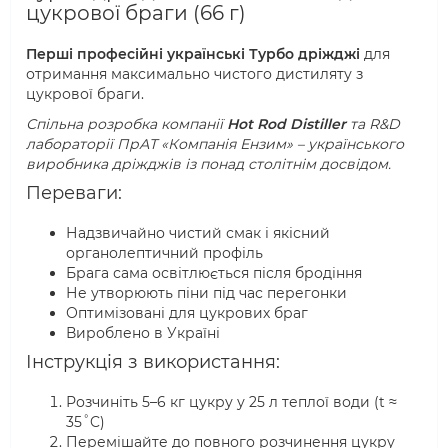
цукрової браги (66 г)
Перші професійні українські Турбо дріжджі
для
отримання максимально чистого дистиляту з
цукрової браги.
Спільна розробка компанії
Hot Rod Distiller
та R&D
лабораторії ПрАТ «Компанія Ензим» – українського
виробника дріжджів із понад столітнім досвідом.
Переваги:
Надзвичайно чистий смак і якісний
органолептичний профіль
Брага сама освітлюється після бродіння
Не утворюють піни під час перегонки
Оптимізовані для цукрових браг
Вироблено в Україні
Інструкція з використання:
Розчиніть 5–6 кг цукру у 25 л теплої води (t ≈
35˚C)
Перемішайте до повного розчинення цукру