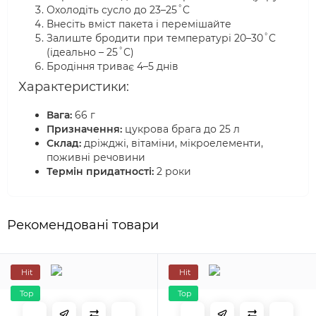
Охолодіть сусло до 23–25˚C
Внесіть вміст пакета і перемішайте
Залиште бродити при температурі 20–30˚C
(ідеально – 25˚C)
Бродіння триває 4–5 днів
Характеристики:
Вага:
66 г
Призначення:
цукрова брага до 25 л
Склад:
дріжджі, вітаміни, мікроелементи,
поживні речовини
Термін придатності:
2 роки
Рекомендовані товари
Hit
Hit
Top
Top