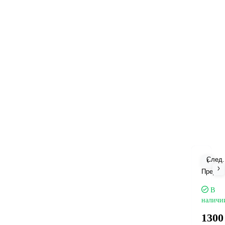
След.
Пред.
В
наличи
1300