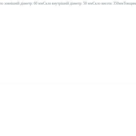
о зовнішній діаметр: 60 ммСкло внутрішній діаметр: 50 ммСкло висота: 350ммТовщина 