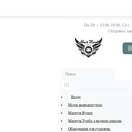
Акции
New
Блог
Пн-Пт с 10:00-18:00, 
Отправка зак
Везде
Мідні комплектуючі
Магнум Купер
Магнум Турбо з мідною царгою
Обладнання для гуралень