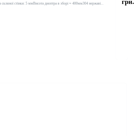
грн.
скляної стінки: 5 ммВисота диоптра в зборі ≈ 400мм304 нержаві...
Купить
Купить
в 1
клик