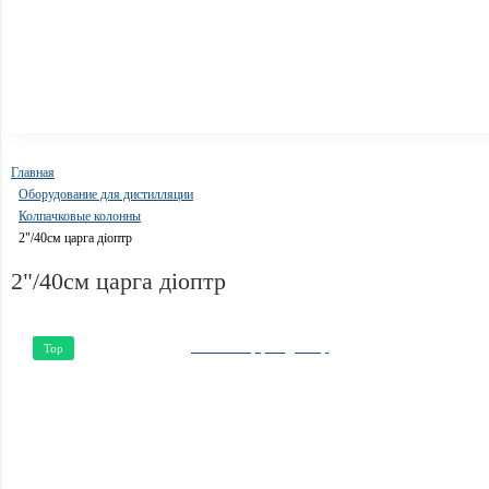
Главная
Оборудование для дистилляции
Колпачковые колонны
2"/40см царга діоптр
2"/40см царга діоптр
Top