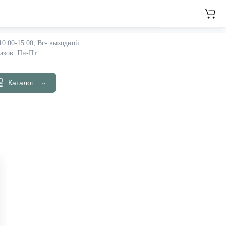
Личный кабинет
Язык
RU
Регистрация
азов: Пн-Пт
Авторизация
UA
Каталог