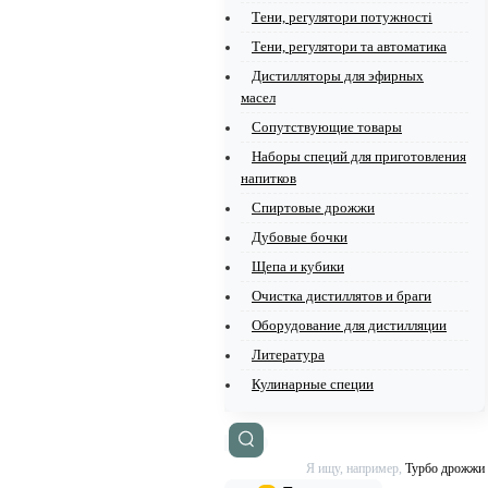
Тени, регулятори потужності
Тени, регулятори та автоматика
Дистилляторы для эфирных
масел
Сопутствующие товары
Наборы специй для приготовления
напитков
Спиртовые дрожжи
Дубовые бочки
Щепа и кубики
Очистка дистиллятов и браги
Оборудование для дистилляции
Литература
Кулинарные специи
Я ищу, например,
Турбо дрожжи