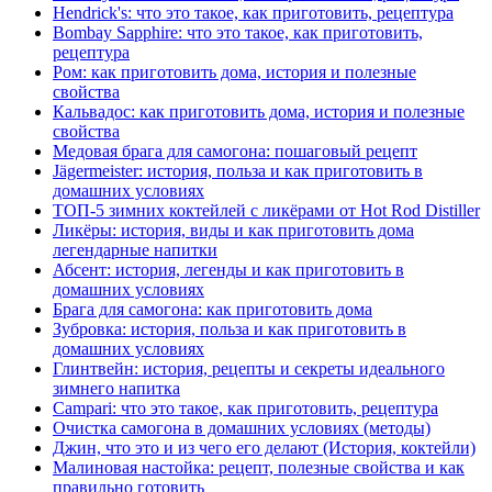
Hendrick's: что это такое, как приготовить, рецептура
Bombay Sapphire: что это такое, как приготовить,
рецептура
Ром: как приготовить дома, история и полезные
свойства
Кальвадос: как приготовить дома, история и полезные
свойства
Медовая брага для самогона: пошаговый рецепт
Jägermeister: история, польза и как приготовить в
домашних условиях
ТОП-5 зимних коктейлей с ликёрами от Hot Rod Distiller
Ликёры: история, виды и как приготовить дома
легендарные напитки
Абсент: история, легенды и как приготовить в
домашних условиях
Брага для самогона: как приготовить дома
Зубровка: история, польза и как приготовить в
домашних условиях
Глинтвейн: история, рецепты и секреты идеального
зимнего напитка
Campari: что это такое, как приготовить, рецептура
Очистка самогона в домашних условиях (методы)
Джин, что это и из чего его делают (История, коктейли)
Малиновая настойка: рецепт, полезные свойства и как
правильно готовить