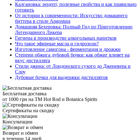
Калгановка: рецепт, полезные свойства и как правильно
готовить
От истории к современности: Искусство домашнего
биттера в стиле Angostura
Домашняя Бехеровка: Полный Гид по Приготовлению
Легендарного Ликера
Гигиена в производстве алкогольных напитков
Что такое эфирные масла и гидрозоли?
Изготовление самогона - ферментация и дрожжи
Степени обжига дубовой бочки: как обжиг влияет на
вкус дистиллята
Стили джина: от Лондонского сухого до Дженевера и
Слоу
Дубовые бочки для выдержки дистиллятов
Бесплатная доставка
от 1000 грн на ТМ Hot Rod и Botanica Spirits
Сертификаты на скидку
Консультации
Возврат и обмен
в течении 14 дней