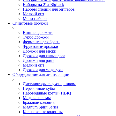
Наборы на 21л BigPack
Наборы специй для биттеров
Мелкий опт
Моно-наборы
Спиртовые дрожжи
Винные дрожжи
Турбо дрожжи
Ферменты для браги
Фруктовые дрожжи
Дрожжи для виски
Дрожжи для кальвадоса
Дрожжи для рома
Мелкий опт
Дрожжи для медовухи
Оборудование для дистилляции
Дистиляторы с сухопарником
Перегонные кубы
Пароводяные котлы (ПВК)
Медные шлемы
Бражные колонны
Magnum Spirit Series
Колпачковые колонны