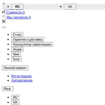
RU
UA
Закладки
0
Сравнить
0
Вы смотрели
0
О нас
Гарантия и доставка
Калькулятор самогонщика
Акции
New
Блог
Личный кабинет
Регистрация
Авторизация
Язык
RU
UA