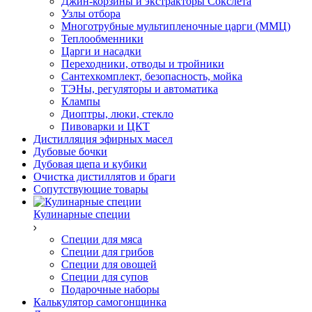
Джин-корзины и экстракторы Сокслета
Узлы отбора
Многотрубные мультипленочные царги (ММЦ)
Теплообменники
Царги и насадки
Переходники, отводы и тройники
Сантехкомплект, безопасность, мойка
ТЭНы, регуляторы и автоматика
Клампы
Диоптры, люки, стекло
Пивоварки и ЦКТ
Дистилляция эфирных масел
Дубовые бочки
Дубовая щепа и кубики
Очистка дистиллятов и браги
Сопутствующие товары
Кулинарные специи
Специи для мяса
Специи для грибов
Специи для овощей
Специи для супов
Подарочные наборы
Калькулятор самогонщинка