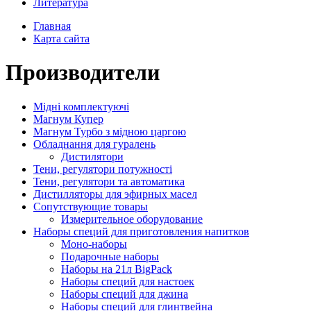
Литература
Главная
Карта сайта
Производители
Мідні комплектуючі
Магнум Купер
Магнум Турбо з мідною царгою
Обладнання для гуралень
Дистилятори
Тени, регулятори потужності
Тени, регулятори та автоматика
Дистилляторы для эфирных масел
Сопутствующие товары
Измерительное оборудование
Наборы специй для приготовления напитков
Моно-наборы
Подарочные наборы
Наборы на 21л BigPack
Наборы специй для настоек
Наборы специй для джина
Наборы специй для глинтвейна