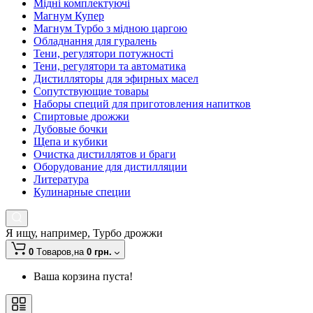
Мідні комплектуючі
Магнум Купер
Магнум Турбо з мідною царгою
Обладнання для гуралень
Тени, регулятори потужності
Тени, регулятори та автоматика
Дистилляторы для эфирных масел
Сопутствующие товары
Наборы специй для приготовления напитков
Спиртовые дрожжи
Дубовые бочки
Щепа и кубики
Очистка дистиллятов и браги
Оборудование для дистилляции
Литература
Кулинарные специи
Я ищу, например,
Турбо дрожжи
0
Tоваров,
на
0 грн.
Ваша корзина пуста!