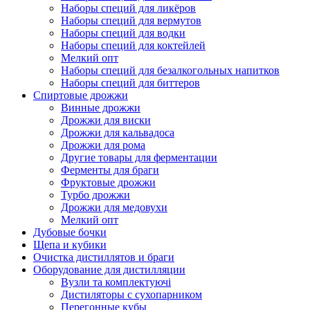
Наборы специй для ликёров
Наборы специй для вермутов
Наборы специй для водки
Наборы специй для коктейлей
Мелкий опт
Наборы специй для безалкогольных напитков
Наборы специй для биттеров
Спиртовые дрожжи
Винные дрожжи
Дрожжи для виски
Дрожжи для кальвадоса
Дрожжи для рома
Другие товары для ферментации
Ферменты для браги
Фруктовые дрожжи
Турбо дрожжи
Дрожжи для медовухи
Мелкий опт
Дубовые бочки
Щепа и кубики
Очистка дистиллятов и браги
Оборудование для дистилляции
Вузли та комплектуючі
Дистиляторы с сухопарником
Перегонные кубы