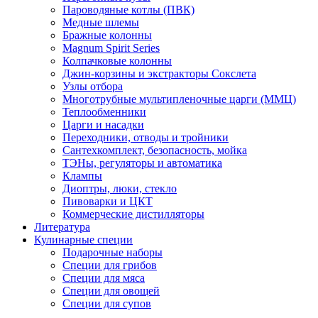
Пароводяные котлы (ПВК)
Медные шлемы
Бражные колонны
Magnum Spirit Series
Колпачковые колонны
Джин-корзины и экстракторы Сокслета
Узлы отбора
Многотрубные мультипленочные царги (ММЦ)
Теплообменники
Царги и насадки
Переходники, отводы и тройники
Сантехкомплект, безопасность, мойка
ТЭНы, регуляторы и автоматика
Клампы
Диоптры, люки, стекло
Пивоварки и ЦКТ
Коммерческие дистилляторы
Литература
Кулинарные специи
Подарочные наборы
Специи для грибов
Специи для мяса
Специи для овощей
Специи для супов