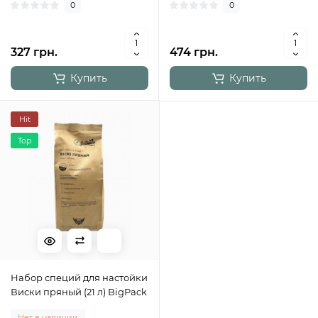
0
0
327 грн.
474 грн.
Купить
Купить
Hit
Top
Набор специй для настойки
Виски пряный (21 л) BigPack
Нет в наличии