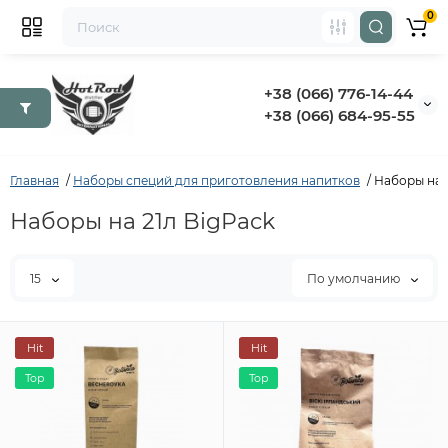
0
+38 (066) 776-14-44
‭+38 (066) 684-95-55‬
Главная
Наборы специй для приготовления напитков
Наборы на 
Наборы на 21л BigPack
15
По умолчанию
Hit
Hit
Top
Top