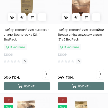
Набор специй для ликёра в
Набор специй для настойки
стиле Becherovka (21 л)
Виски в Ирландском стиле
BigPack
(21 л) BigPack
В наличии
В наличии
S2006
S2009
0
0
506 грн.
547 грн.
Купить
Купить
Hit
Hit
Top
Top