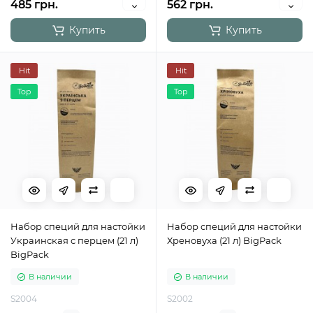
485 грн.
562 грн.
Купить
Купить
Hit
Hit
Top
Top
Набор специй для настойки
Набор специй для настойки
Украинская с перцем (21 л)
Хреновуха (21 л) BigPack
BigPack
В наличии
В наличии
S2004
S2002