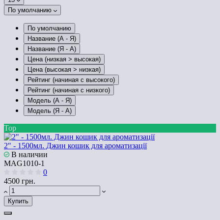
По умолчанию
По умолчанию
Название (А - Я)
Название (Я - А)
Цена (низкая > высокая)
Цена (высокая > низкая)
Рейтинг (начиная с высокого)
Рейтинг (начиная с низкого)
Модель (А - Я)
Модель (Я - А)
Top
2" - 1500мл. Джин кошик для ароматизації
В наличии
MAG1010-1
0
4500 грн.
Купить