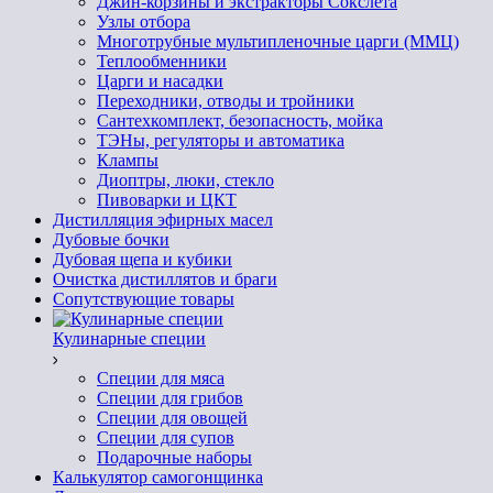
Джин-корзины и экстракторы Сокслета
Узлы отбора
Многотрубные мультипленочные царги (ММЦ)
Теплообменники
Царги и насадки
Переходники, отводы и тройники
Сантехкомплект, безопасность, мойка
ТЭНы, регуляторы и автоматика
Клампы
Диоптры, люки, стекло
Пивоварки и ЦКТ
Дистилляция эфирных масел
Дубовые бочки
Дубовая щепа и кубики
Очистка дистиллятов и браги
Сопутствующие товары
Кулинарные специи
Специи для мяса
Специи для грибов
Специи для овощей
Специи для супов
Подарочные наборы
Калькулятор самогонщинка