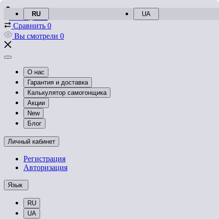
RU
UA
Закладки
0
Сравнить
0
Вы смотрели
0
О нас
Гарантия и доставка
Калькулятор самогонщика
Акции
New
Блог
Личный кабинет
Регистрация
Авторизация
Язык
RU
UA