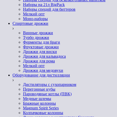
Наборы на 21л BigPack
Наборы специй для биттеров
Мелкий опт
Моно-наборы
Спиртовые дрожжи
Винные дрожжи
Турбо дрожжи
Ферменты для браги
Фруктовые дрожжи
Дрожжи для виски
Дрожжи для кальвадоса
Дрожжи для рома
Мелкий опт
Дрожжи для медовухи
Оборудование для дистилляции
Дистиляторы с сухопарником
Перегонные кубы
Пароводяные котлы (ПВК)
Медные шлемы
Бражные колонны
Magnum Spirit Series
Колпачковые колонны