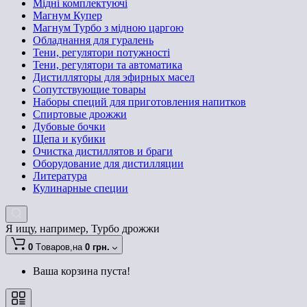
Мідні комплектуючі
Магнум Купер
Магнум Турбо з мідною царгою
Обладнання для гуралень
Тени, регулятори потужності
Тени, регулятори та автоматика
Дистилляторы для эфирных масел
Сопутствующие товары
Наборы специй для приготовления напитков
Спиртовые дрожжи
Дубовые бочки
Щепа и кубики
Очистка дистиллятов и браги
Оборудование для дистилляции
Литература
Кулинарные специи
Я ищу, например,
Турбо дрожжи
0
Tоваров,
на
0 грн.
Ваша корзина пуста!