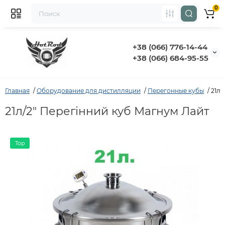
0
+38 (066) 776-14-44
‭+38 (066) 684-95-55‬
Главная
Оборудование для дистилляции
Перегонные кубы
21л/
21л/2" Перегінний куб Магнум Лайт
Top