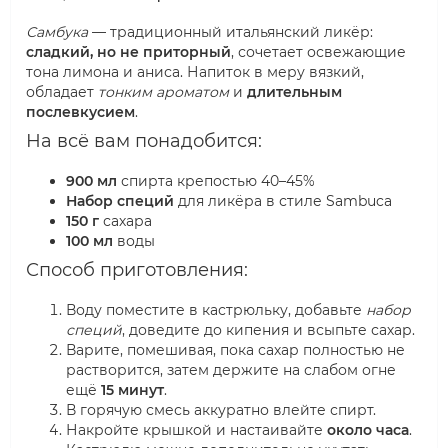
Самбука
— традиционный итальянский ликёр:
сладкий, но не приторный
, сочетает освежающие
тона лимона и аниса. Напиток в меру вязкий,
обладает
тонким ароматом
и
длительным
послевкусием
.
На всё вам понадобится:
900 мл
спирта крепостью 40–45%
Набор специй
для ликёра в стиле Sambuca
150 г
сахара
100 мл
воды
Способ приготовления:
Воду поместите в кастрюльку, добавьте
набор
специй
, доведите до кипения и всыпьте сахар.
Варите, помешивая, пока сахар полностью не
растворится, затем держите на слабом огне
ещё
15 минут
.
В горячую смесь аккуратно влейте спирт.
Накройте крышкой и настаивайте
около часа
.