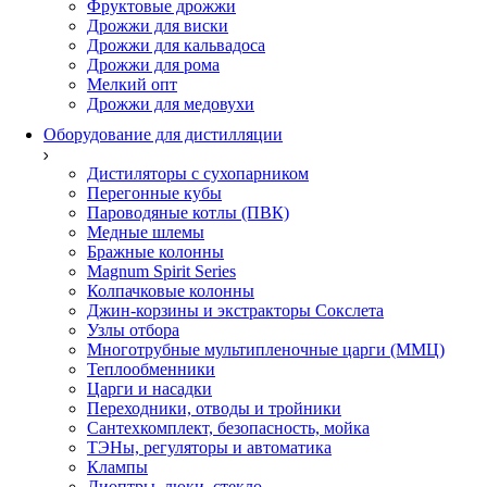
Фруктовые дрожжи
Дрожжи для виски
Дрожжи для кальвадоса
Дрожжи для рома
Мелкий опт
Дрожжи для медовухи
Оборудование для дистилляции
Дистиляторы с сухопарником
Перегонные кубы
Пароводяные котлы (ПВК)
Медные шлемы
Бражные колонны
Magnum Spirit Series
Колпачковые колонны
Джин-корзины и экстракторы Сокслета
Узлы отбора
Многотрубные мультипленочные царги (ММЦ)
Теплообменники
Царги и насадки
Переходники, отводы и тройники
Сантехкомплект, безопасность, мойка
ТЭНы, регуляторы и автоматика
Клампы
Диоптры, люки, стекло