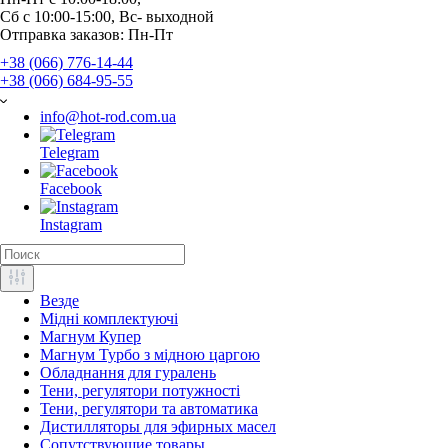
Отправка заказов: Пн-Пт
+38 (066) 776-14-44
‭+38 (066) 684-95-55‬
info@hot-rod.com.ua
Telegram
Facebook
Instagram
Везде
Мідні комплектуючі
Магнум Купер
Магнум Турбо з мідною царгою
Обладнання для гуралень
Тени, регулятори потужності
Тени, регулятори та автоматика
Дистилляторы для эфирных масел
Сопутствующие товары