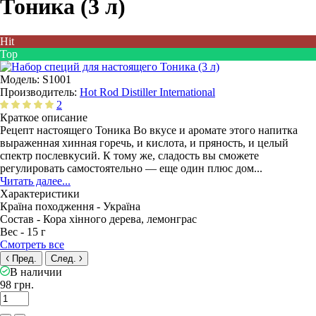
Тоника (3 л)
Hit
Top
Модель:
S1001
Производитель:
Hot Rod Distiller International
2
Краткое описание
Рецепт настоящего Тоника Во вкусе и аромате этого напитка
выраженная хинная горечь, и кислота, и пряность, и целый
спектр послевкусий. К тому же, сладость вы сможете
регулировать самостоятельно — еще один плюс дом...
Читать далее...
Характеристики
Країна походження -
Україна
Состав -
Кора хінного дерева, лемонграс
Вес -
15 г
Смотреть все
Пред.
След.
В наличии
98 грн.