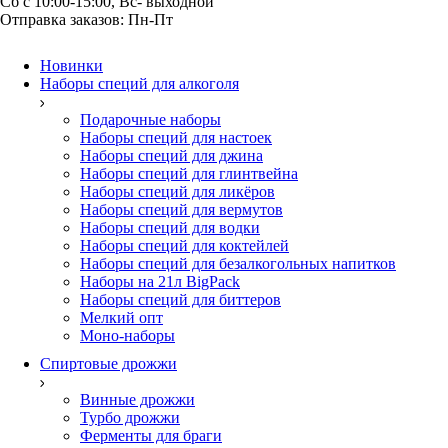
Отправка заказов: Пн-Пт
Новинки
Наборы специй для алкоголя
Подарочные наборы
Наборы специй для настоек
Наборы специй для джина
Наборы специй для глинтвейна
Наборы специй для ликёров
Наборы специй для вермутов
Наборы специй для водки
Наборы специй для коктейлей
Наборы специй для безалкогольных напитков
Наборы на 21л BigPack
Наборы специй для биттеров
Мелкий опт
Моно-наборы
Спиртовые дрожжи
Винные дрожжи
Турбо дрожжи
Ферменты для браги