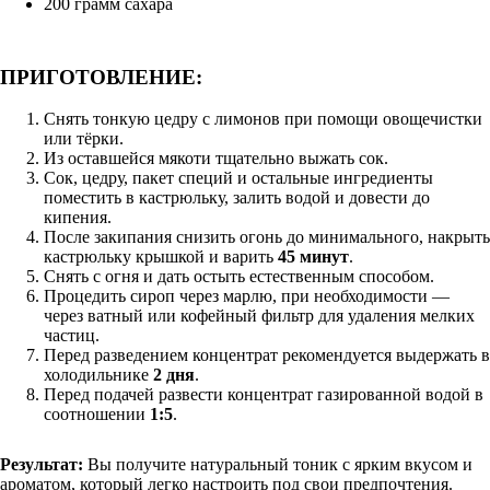
200 грамм сахара
ПРИГОТОВЛЕНИЕ:
Снять тонкую цедру с лимонов при помощи овощечистки
или тёрки.
Из оставшейся мякоти тщательно выжать сок.
Сок, цедру, пакет специй и остальные ингредиенты
поместить в кастрюльку, залить водой и довести до
кипения.
После закипания снизить огонь до минимального, накрыть
кастрюльку крышкой и варить
45 минут
.
Снять с огня и дать остыть естественным способом.
Процедить сироп через марлю, при необходимости —
через ватный или кофейный фильтр для удаления мелких
частиц.
Перед разведением концентрат рекомендуется выдержать в
холодильнике
2 дня
.
Перед подачей развести концентрат газированной водой в
соотношении
1:5
.
Результат:
Вы получите натуральный тоник с ярким вкусом и
ароматом, который легко настроить под свои предпочтения.