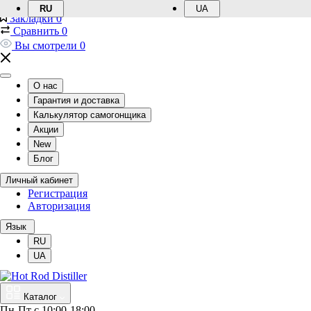
RU
UA
Закладки
0
Сравнить
0
Вы смотрели
0
О нас
Гарантия и доставка
Калькулятор самогонщика
Акции
New
Блог
Личный кабинет
Регистрация
Авторизация
Язык
RU
UA
Каталог
Пн-Пт с 10:00-18:00, 