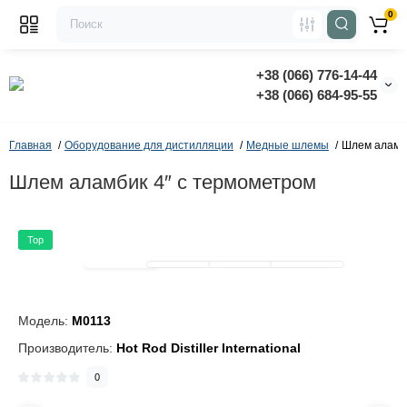
0
+38 (066) 776-14-44
‭+38 (066) 684-95-55‬
Главная
Оборудование для дистилляции
Медные шлемы
Шлем аламби
Шлем аламбик 4″ c термометром
Top
Модель:
M0113
Производитель:
Hot Rod Distiller International
0