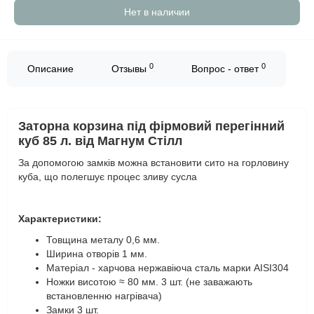
Нет в наличии
0
0
Описание
Отзывы
Вопрос - ответ
Заторна корзина під фірмовий перегінний
куб 85 л. від Магнум Стілл
За допомогою замків можна встановити сито на горловину
куба, що полегшує процес зливу сусла
Характеристики:
Товщина металу 0,6 мм.
Ширина отворів 1 мм.
Матеріал - харчова нержавіюча сталь марки AISI304
Ножки висотою ≈ 80 мм. 3 шт. (не заважають
встановленню нагрівача)
Замки 3 шт.