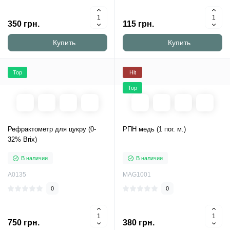
350 грн.
115 грн.
Купить
Купить
Top
Hit
Top
Рефрактометр для цукру (0-
РПН медь (1 пог. м.)
32% Brix)
В наличии
В наличии
A0135
MAG1001
0
0
750 грн.
380 грн.