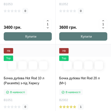
B1053
B1052
0
0
3400 грн.
3600 грн.
Купити
Купити
Hit
Hit
Top
Top
Бочка дубова Hot Rod 10 л
Бочка дубова Hot Rod 20 л
(Paxarette) з-під Хересу
(M+)
В наявності
В наявності
B1051
B2002
0
1