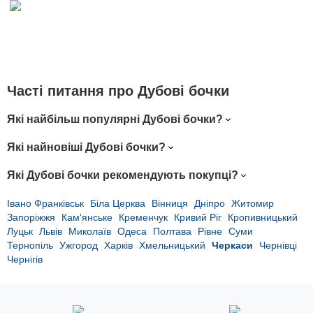
Чacті питaння пpo Дубові бочки
Які найбільш популярні Дубові бочки?
Які найновіші Дубові бочки?
Які Дубові бочки рекомендують покупці?
Івано Франківськ
Біла Церква
Вінниця
Дніпро
Житомир
Запоріжжя
Кам'янське
Кременчук
Кривий Ріг
Кропивницький
Луцьк
Львів
Миколаїв
Одеса
Полтава
Рівне
Суми
Тернопіль
Ужгород
Харків
Хмельницький
Черкаси
Чернівці
Чернігів