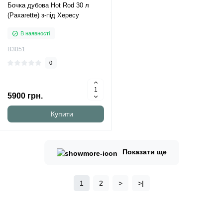
Бочка дубова Hot Rod 30 л
(Paxarette) з-під Хересу
В наявності
B3051
0
5900 грн.
Купити
Показати ще
1
2
>
>|