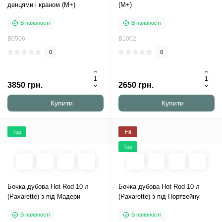
денцями і краном (М+)
(M+)
В наявності
В наявності
B0506
B1002
0
0
3850 грн.
2650 грн.
Купити
Купити
Top
Hit
Top
Бочка дубова Hot Rod 10 л
Бочка дубова Hot Rod 10 л
(Paxarette) з-під Мадери
(Paxarette) з-під Портвейну
В наявності
В наявності