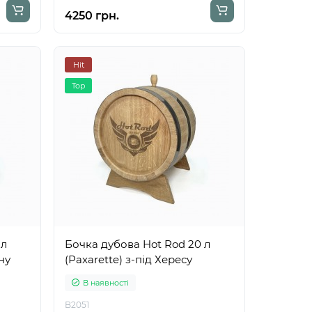
4250 грн.
Hit
Top
 л
Бочка дубова Hot Rod 20 л
ну
(Paxarette) з-під Хересу
В наявності
B2051