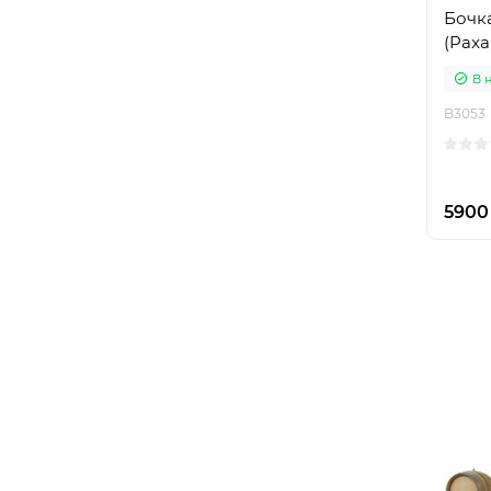
Бочка
(Paxa
В 
B3053
5900