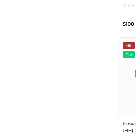
5100 
Hit
Top
Бочка
(НН)