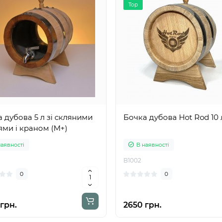
Top
 дубова 5 л зі скляними
Бочка дубова Hot Rod 10 
ми і краном (М+)
наявності
В наявності
B1002
0
0
грн.
2650 грн.