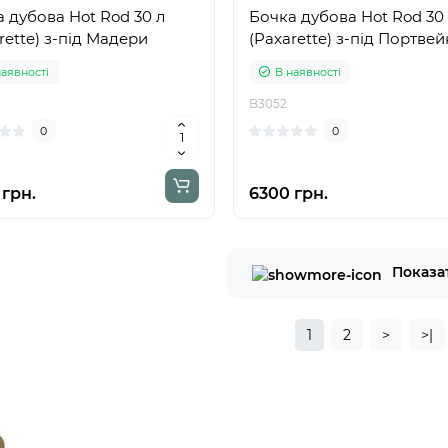
 дубова Hot Rod 30 л
Бочка дубова Hot Rod 30
rette) з-під Мадери
(Paxarette) з-під Портвей
наявності
В наявності
B3052
0
0
 грн.
6300 грн.
Показа
1
2
>
>|