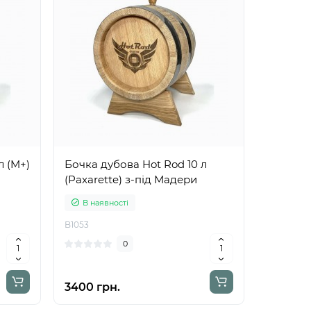
л (M+)
Бочка дубова Hot Rod 10 л
(Paxarette) з-під Мадери
В наявності
B1053
0
3400 грн.