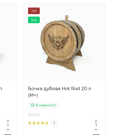
Hit
Top
л
Бочка дубова Hot Rod 20 л
(M+)
В наявності
B2002
1