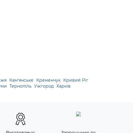
жжя
Кам'янське
Кременчук
Кривий Ріг
уми
Тернопіль
Ужгород
Харків
Виготовлено
Запрошуємо до