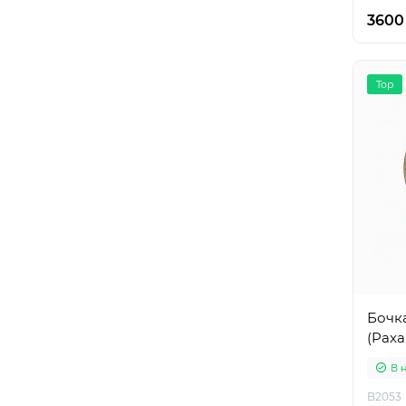
3600
Top
Бочка
(Paxa
В 
B2053