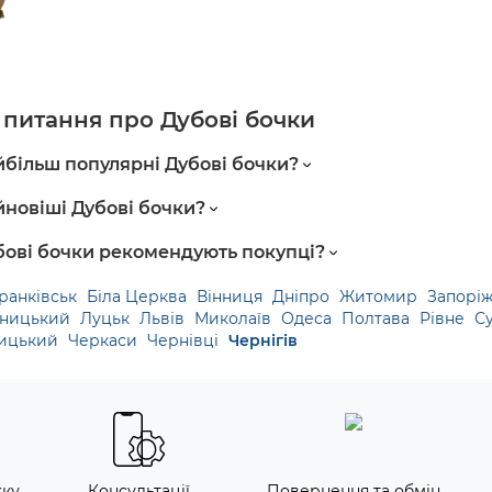
 питaння пpo Дубові бочки
йбільш популярні Дубові бочки?
йновіші Дубові бочки?
бові бочки рекомендують покупці?
ранківськ
Біла Церква
Вінниця
Дніпро
Житомир
Запорі
ницький
Луцьк
Львів
Миколаїв
Одеса
Полтава
Рівне
С
ицький
Черкаси
Чернівці
Чернігів
жку
Консультації
Повернення та обмін