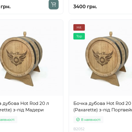
 грн.
3400 грн.
Hit
Top
 дубова Hot Rod 20 л
Бочка дубова Hot Rod 20
rette) з-під Мадери
(Paxarette) з-під Портвей
наявності
В наявності
B2052