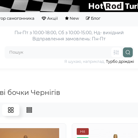
тор самогонника
Акції
New
Блог
Пн-Пт з 10:00-18:00, 
Відправлення замовлень: Пн-Пт
Я шукаю, наприклад,
Турбо дріжджі
ві бочки Чернігів
Hit