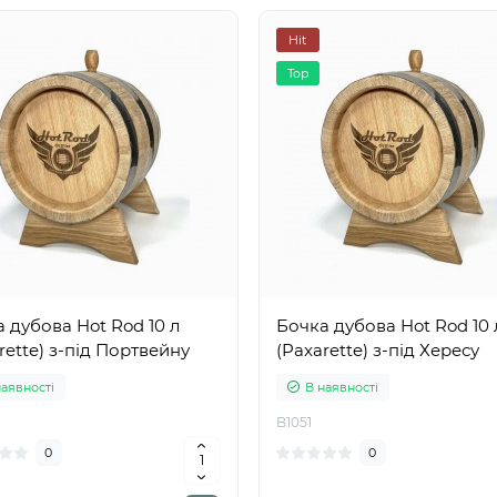
Hit
Top
 дубова Hot Rod 10 л
Бочка дубова Hot Rod 10 
rette) з-під Портвейну
(Paxarette) з-під Хересу
наявності
В наявності
B1051
0
0