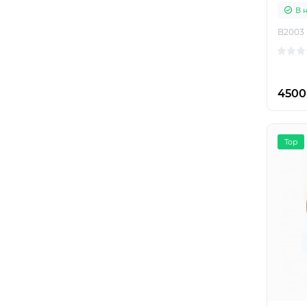
В 
B2003
4500
Top