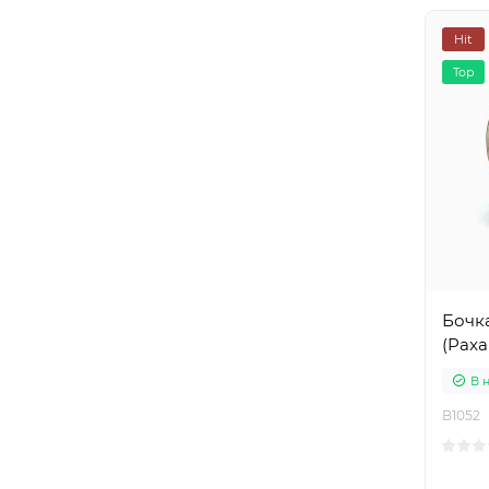
Hit
Top
Бочка
(Paxa
В 
B1052