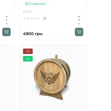
В наявності
B3002
0
4900 грн.
Hit
Top