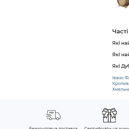
Чacті
Які на
Які на
Які Ду
Івано Ф
Кропив
Хмельн
Безкоштовна доставка
Сертифікати на зни