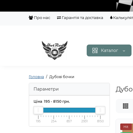
Про нас
Гарантія та доставка
Калькуля
Каталог
Головна
Дубові бочки
Дубо
Параметри
Ціна
195
-
8150
грн.
195
254
857
2931
8150
Hit