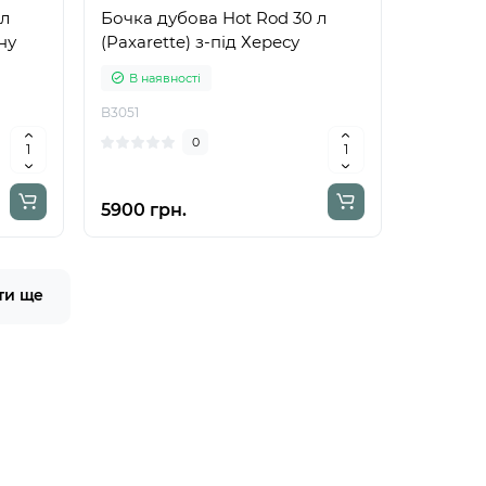
 л
Бочка дубова Hot Rod 30 л
ну
(Paxarette) з-під Хересу
В наявності
B3051
0
5900 грн.
ти ще