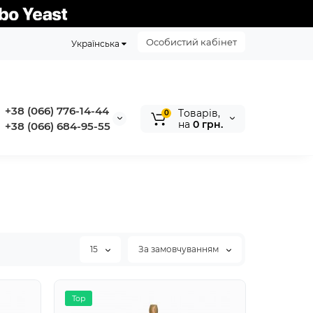
Особистий кабінет
Українська
+38 (066) 776-14-44
Tоварів,
0
на
0 грн.
‭+38 (066) 684-95-55‬
15
За замовчуванням
Top