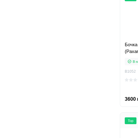
Бочка
(Paxar
В н
B1052
3600 
Top