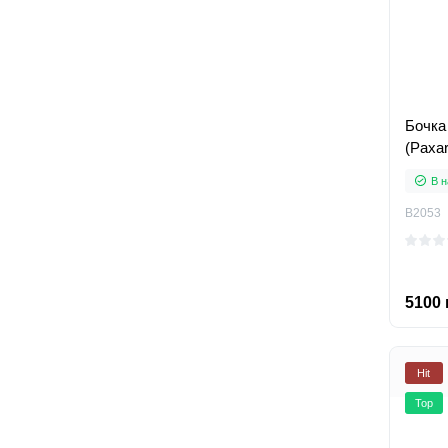
Бочка
(Paxar
В н
B2053
5100 
Hit
Top