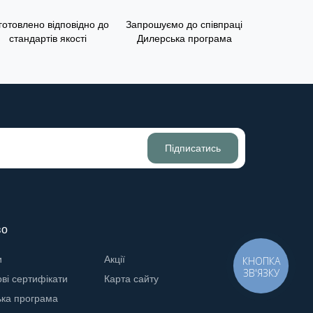
готовлено відповідно до
Запрошуємо до співпраці
стандартів якості
Дилерська програма
Підписатись
во
и
Акції
КНОПКА
ЗВ'ЯЗКУ
ві сертифікати
Карта сайту
ька програма