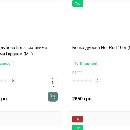
Top
 дубова 5 л зі скляними
Бочка дубова Hot Rod 10 л 
ми і краном (М+)
аявності
В наявності
B1002
0
0
грн.
2650 грн.
Hit
Top