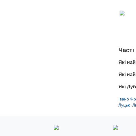
Чacті
Які на
Які на
Які Ду
Івано Фр
Луцьк
Л