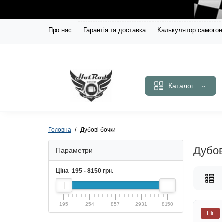
Про нас
Гарантія та доставка
Калькулятор самогон
Каталог
Головна
Дубові бочки
Дубов
Параметри
Ціна
195
-
8150
грн.
195
254
857
2931
8150
Hit