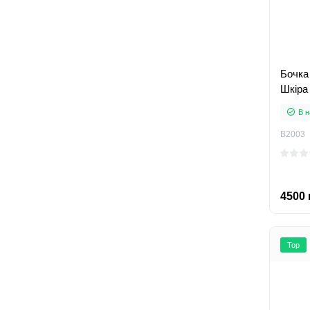
Бочка
Шкіра
В н
B2003
4500 
Top