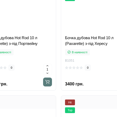
 дубова Hot Rod 10 л
Бочка дубова Hot Rod 10 л
ette) з-під Портвейну
(Paxarette) з-під Хересу
аявності
В наявності
B1051
0
0
грн.
3400 грн.
Hit
Top