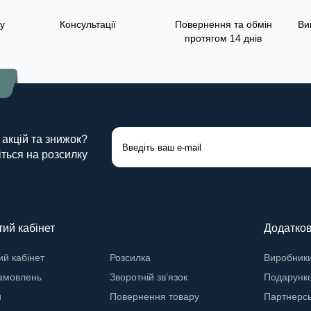
у
Консультації
Повернення та обмін
Ви
протягом 14 днів

 акцій та знижок?
ться на розсилку
ий кабінет
Додатко
й кабінет
Розсилка
Виробник
замовлень
Зворотній зв’язок
Подарунко
и
Повернення товару
Партнерс