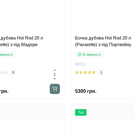
 дубова Hot Rod 20 л
Бочка дубова Hot Rod 20 л
ette) з-під Мадери
(Paxarette) з-під Портвейну
аявності
В наявності
B2052
0
1
грн.
5300 грн.
Top