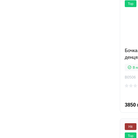
Top
Бочка
денця
В н
B0506
3850 
Hit
Top