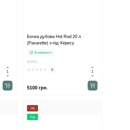
Бочка дубова Hot Rod 20 л
(Paxarette) з-під Хересу
В наявності
B2051
0
5100 грн.
Hit
Top