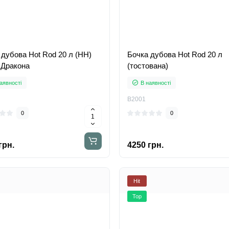
 дубова Hot Rod 20 л (НН)
Бочка дубова Hot Rod 20 л
 Дракона
(тостована)
аявності
В наявності
B2001
0
0
грн.
4250 грн.
Hit
Top