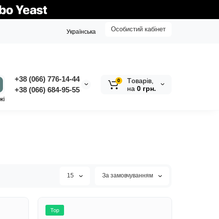
Особистий кабінет
Українська
+38 (066) 776-14-44
Tоварів,
0
на
0 грн.
‭+38 (066) 684-95-55‬
жі
15
За замовчуванням
Top