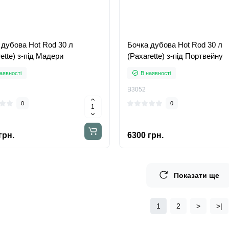
 дубова Hot Rod 30 л
Бочка дубова Hot Rod 30 л
ette) з-під Мадери
(Paxarette) з-під Портвейну
аявності
В наявності
B3052
0
0
грн.
6300 грн.
Показати ще
1
2
>
>|