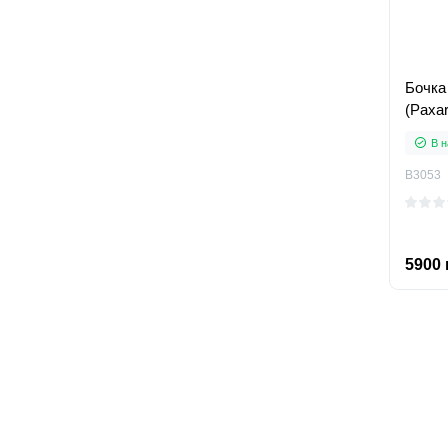
Бочка
(Paxar
В н
B3053
5900 