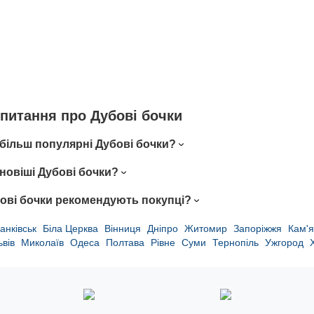
 питaння пpo Дубові бочки
йбільш популярні Дубові бочки?
йновіші Дубові бочки?
бові бочки рекомендують покупці?
анківськ
Біла Церква
Вінниця
Дніпро
Житомир
Запоріжжя
Кам'я
ьвів
Миколаїв
Одеса
Полтава
Рівне
Суми
Тернопіль
Ужгород