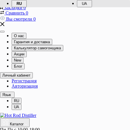
RU
UA
Закладки
0
Сравнить
0
Вы смотрели
0
О нас
Гарантия и доставка
Калькулятор самогонщика
Акции
New
Блог
Личный кабинет
Регистрация
Авторизация
Язык
RU
UA
Каталог
Пн-Пт с 10:00-18:00, 