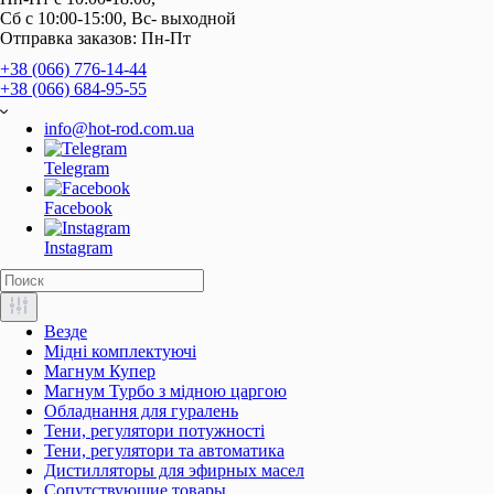
Отправка заказов: Пн-Пт
+38 (066) 776-14-44
‭+38 (066) 684-95-55‬
info@hot-rod.com.ua
Telegram
Facebook
Instagram
Везде
Мідні комплектуючі
Магнум Купер
Магнум Турбо з мідною царгою
Обладнання для гуралень
Тени, регулятори потужності
Тени, регулятори та автоматика
Дистилляторы для эфирных масел
Сопутствующие товары