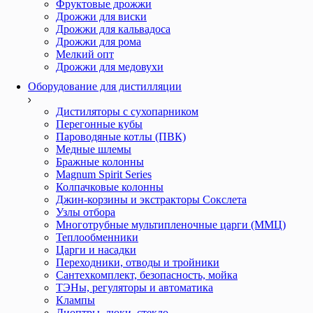
Фруктовые дрожжи
Дрожжи для виски
Дрожжи для кальвадоса
Дрожжи для рома
Мелкий опт
Дрожжи для медовухи
Оборудование для дистилляции
Дистиляторы с сухопарником
Перегонные кубы
Пароводяные котлы (ПВК)
Медные шлемы
Бражные колонны
Magnum Spirit Series
Колпачковые колонны
Джин-корзины и экстракторы Сокслета
Узлы отбора
Многотрубные мультипленочные царги (ММЦ)
Теплообменники
Царги и насадки
Переходники, отводы и тройники
Сантехкомплект, безопасность, мойка
ТЭНы, регуляторы и автоматика
Клампы
Диоптры, люки, стекло