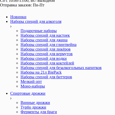
Отправка заказов: Пн-Пт
Новинки
Наборы специй для алкоголя
Подарочные наборы
Наборы специй для настоек
Наборы специй для джина
Наборы специй для глинтвейна
Наборы специй для ликёров
Наборы специй для вермутов
Наборы специй для водки
Наборы специй для коктейлей
Наборы специй для безалкогольных напитков
Наборы на 21л BigPack
Наборы специй для биттеров
Мелкий опт
Моно-наборы
Спиртовые дрожжи
Винные дрожжи
Турбо дрожжи
Ферменты для браги