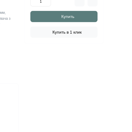
2мм,
Купить
вача з
т
Купить в 1 клик