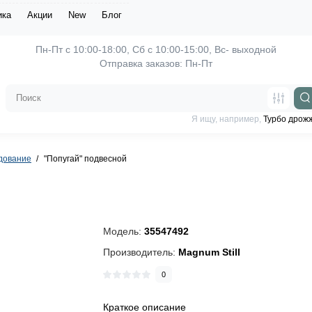
ика
Акции
New
Блог
Пн-Пт с 10:00-18:00, 
Отправка заказов: Пн-Пт
Я ищу, например,
Турбо дрож
дование
"Попугай" подвесной
Модель:
35547492
Производитель:
Magnum Still
0
Краткое описание