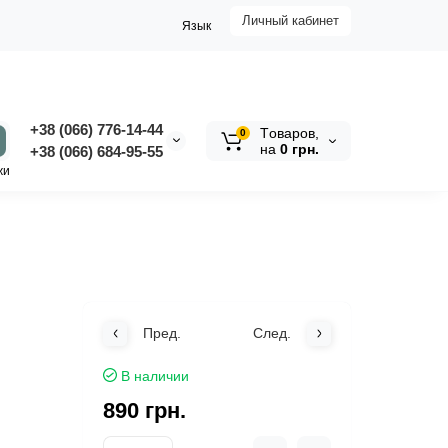
Личный кабинет
Язык
+38 (066) 776-14-44
Tоваров,
0
на
0 грн.
‭+38 (066) 684-95-55‬
жи
Пред.
След.
В наличии
890 грн.