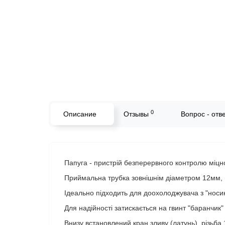
0
Описание
Отзывы
Вопрос - отв
Папуга - пристрій безперервного контролю міцн
Приймальна трубка зовнішнім діаметром 12мм, 
Ідеально підходить для доохолоджувача з "нос
Для надійності затискається на гвинт "баранчик"
Внизу встановлений кран зливу (латунь), різьба 