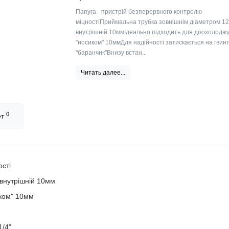
Папуга - пристрій безперервного контролю
міцностіПриймальна трубка зовнішнім діаметром 1
внутрішній 10ммІдеально підходить для доохолоджу
"носиком" 10ммДля надійності затискається на гвин
"баранчик"Внизу встан...
Читать далее...
0
ет
ості
внутрішній 10мм
иком" 10мм
1/4"