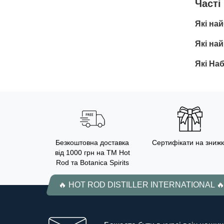
Чacті
Які на
Які на
Які На
Безкоштовна доставка
Сертифікати на знижк
від 1000 грн на ТМ Hot
Rod та Botanica Spirits
🔥 HOT ROD DISTILLER INTERNATIONAL 