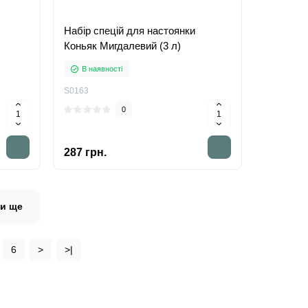
Набір спецій для настоянки
Коньяк Мигдалевий (3 л)
В наявності
S0163
0
287 грн.
ти ще
6
>
>|