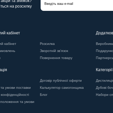
 акцій та знижок?
ться на розсилку
ий кабінет
Додатко
й кабінет
Розсилка
Виробник
замовлень
Зворотній зв’язок
Подарунко
и
Повернення товару
Партнерс
ація
Категорії
Договір публічної оферти
Дистиляці
 та умови поставки
Калькулятор самогонщика
Дубові бо
 конфіденційності
Блог
Набори сп
 положення та умови