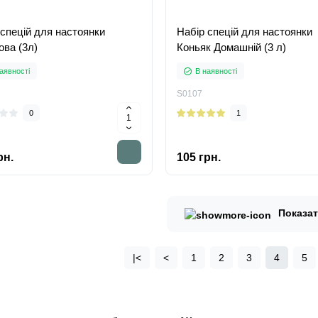
 спецій для настоянки
Набір спецій для настоянки
ова (3л)
Коньяк Домашній (3 л)
аявності
В наявності
S0107
0
1
рн.
105 грн.
Показа
|<
<
1
2
3
4
5