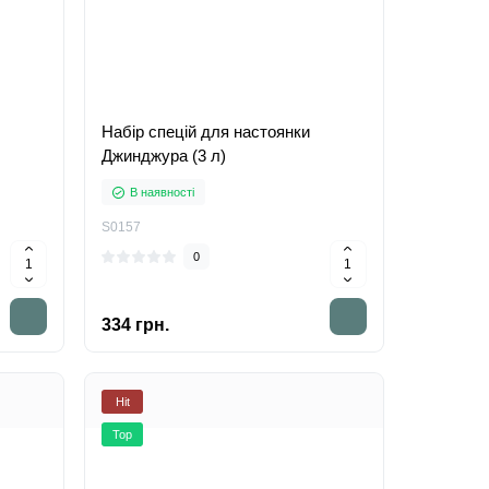
Набір спецій для настоянки
Джинджура (3 л)
В наявності
S0157
0
334 грн.
Hit
Top