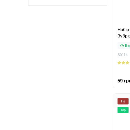
Набір
Зубрів
В н
S0114
59 гр
Hit
Top