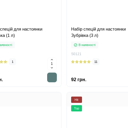
 спецій для настоянки
Набір спецій для настоянки
ка (1 л)
Зубрівка (3 л)
аявності
В наявності
S0121
1
11
н.
92 грн.
Hit
Top