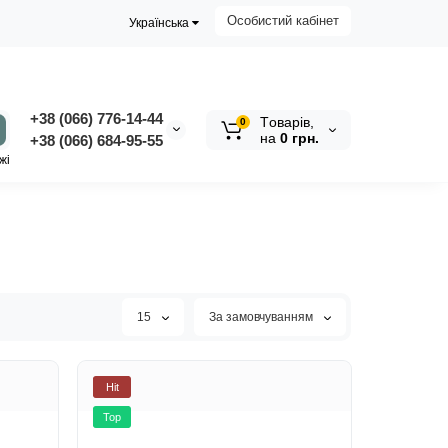
Особистий кабінет
Українська
+38 (066) 776-14-44
Tоварів,
0
на
0 грн.
‭+38 (066) 684-95-55‬
жі
15
За замовчуванням
Hit
Top