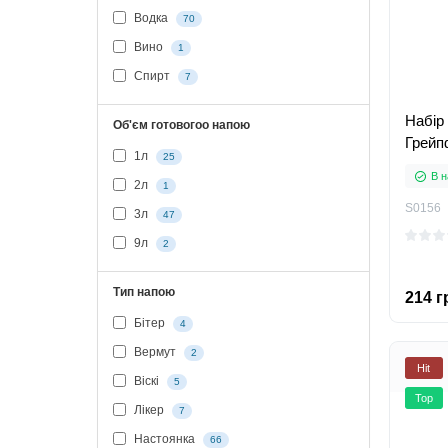
Водка
70
Вино
1
Спирт
7
Набір
Об'єм готовогоо напою
Грейп
1л
25
В н
2л
1
S0156
3л
47
9л
2
Тип напою
214 г
Бітер
4
Вермут
2
Hit
Віскі
5
Top
Лікер
7
Настоянка
66