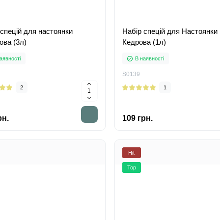
 спецій для настоянки
Набір спецій для Настоянки
ова (3л)
Кедрова (1л)
аявності
В наявності
S0139
2
1
рн.
109 грн.
Hit
Top