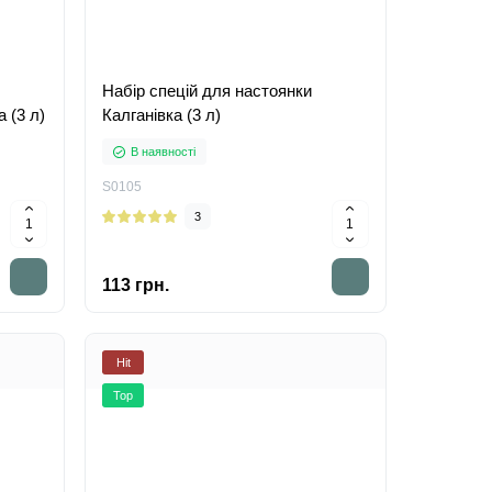
Набір спецій для настоянки
 (3 л)
Калганівка (3 л)
В наявності
S0105
3
113 грн.
Hit
Top