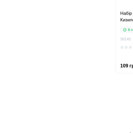
Набір
Кизил
В н
S0145
109 г