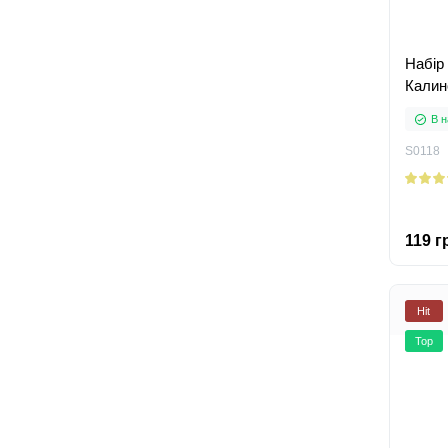
Набір
Калин
В н
S0118
119 г
Hit
Top