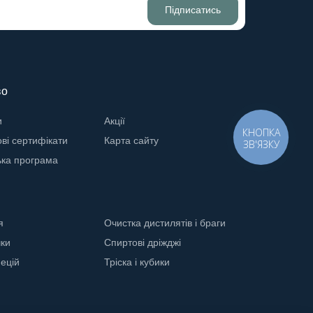
Підписатись
во
и
Акції
КНОПКА
ві сертифікати
Карта сайту
ЗВ'ЯЗКУ
ька програма
я
Очистка дистилятів і браги
чки
Спиртові дріжджі
ецій
Тріска і кубики