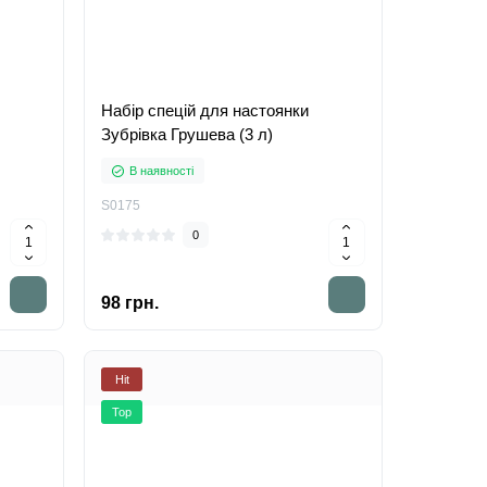
Набір спецій для настоянки
Зубрівка Грушева (3 л)
В наявності
S0175
0
98 грн.
Hit
Top