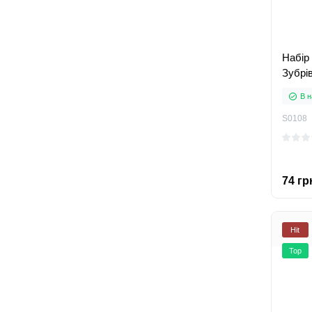
Набір
Зубрі
В н
S0108
74 гр
Hit
Top