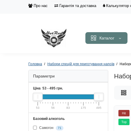
Про нас
Гарантія та доставка
Калькулятор 
Каталог
Головна
Набори спецій для приготування напоїв
Набори
Набор
Параметри
Ціна
53
-
495
грн.
53
56
83
175
495
Hit
Базовий алкоголь
Top
Самогон
71