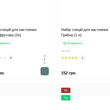
 спецій для настоянки
Набір спецій для настоянки
фрутова (3л)
Грибна (1 л)
аявності
В наявності
S0148
0
1
рн.
152 грн.
Hit
Top