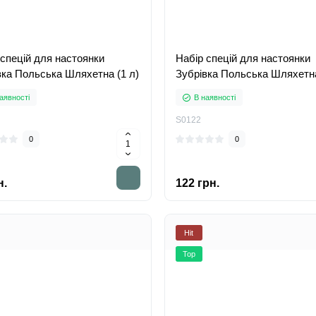
 спецій для настоянки
Набір спецій для настоянки
вка Польська Шляхетна (1 л)
Зубрівка Польська Шляхетна
аявності
В наявності
S0122
0
0
н.
122 грн.
Hit
Top