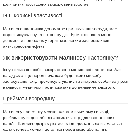
коли ризик простудних захворювань зростає.
Інші корисні властивості
Малинова настоянка допомагає при лікуванні застуди, має
жарознижувальну та потогінну дію. Крім того, вона може
допомогти при болях у горлі, має легкий заспокійливий і
антистресовий ефект.
Як використовувати малинову настоянку?
Існує кілька способів використання малинової настоянки. Але
нагадуємо, що перед початком будь-якого способу
застосування слід проконсультуватися з лікарем, особливо у разі
наявності медичних протипоказань до вживання алкоголю.
Приймати всередину
Малинову настоянку можна вживати в чистому вигляді,
розбавлену водою або як ароматизатор для чаю та інших
напоїв. Важливо дотримуватися міри: достатньою вважається
одна столова ложка настоянки перед їжею або на ніч.