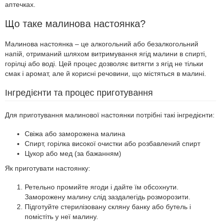
аптечках.
Що таке малинова настоянка?
Малинова настоянка – це алкогольний або безалкогольний
напій, отриманий шляхом витримування ягід малини в спирті,
горілці або воді. Цей процес дозволяє витягти з ягід не тільки
смак і аромат, але й корисні речовини, що містяться в малині.
Інгредієнти та процес приготування
Для приготування малинової настоянки потрібні такі інгредієнти:
Свіжа або заморожена малина
Спирт, горілка високої очистки або розбавлений спирт
Цукор або мед (за бажанням)
Як приготувати настоянку:
Ретельно промийте ягоди і дайте їм обсохнути.
Заморожену малину слід заздалегідь розморозити.
Підготуйте стерилізовану скляну банку або бутель і
помістіть у неї малину.