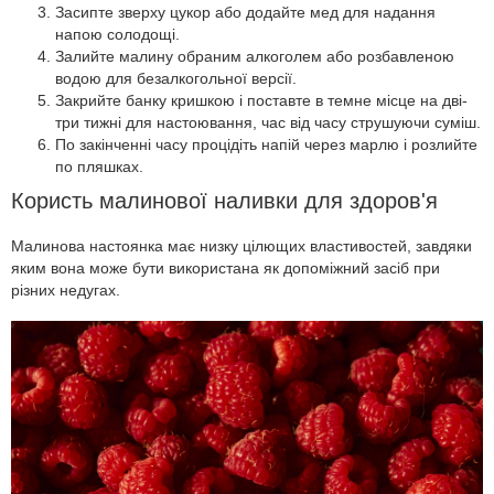
Засипте зверху цукор або додайте мед для надання
напою солодощі.
Залийте малину обраним алкоголем або розбавленою
водою для безалкогольної версії.
Закрийте банку кришкою і поставте в темне місце на дві-
три тижні для настоювання, час від часу струшуючи суміш.
По закінченні часу процідіть напій через марлю і розлийте
по пляшках.
Користь малинової наливки для здоров'я
Малинова настоянка має низку цілющих властивостей, завдяки
яким вона може бути використана як допоміжний засіб при
різних недугах.